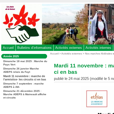
Aller
au
contenu
-
Aller
au
menu
principal
-
Accueil
Bulletins d’informations
Activités externes
Activités internes
Aller
Vous
Accueil
>
Activités externes
>
Nos marches fédérales 
Dans
Année 2025
êtes
à
la
ici
Dimanche 18 mai 2025 : Marche du
rubrique
la
Mardi 11 novembre : mar
Pays Vert
:
:
recherche
Dimanche 26 janvier Marche
ci en bas
ADEPS relais du Fayt
Mardi 11 novembre : marche de
publié le 24 mai 2025 (modifié le 5
l’armistice- les circuits ci en bas
Dimanche 7 septembre : marche
ADEPS à Ath
Dimanche 21 décembre 2025 :
Marche ADEPS à Mainvault affiche
et circuits