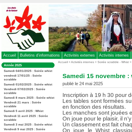
Aller
au
contenu
-
Aller
au
menu
principal
-
Accueil
Bulletins d’informations
Activités externes
Activités internes
Aller
Vous
Accueil
>
Activités internes
>
Soirée scrabble - Whist
Dans
Année 2025
êtes
à
la
ici
Samedi 04/01/2025 : Soirée whist
rubrique
la
Samedi 15 novembre : 
:
vendredi 17/01/25 : Soirée
:
recherche
scrabble
publié le 24 mai 2025
Samedi 01/02/2025 : Soirée whist
Vendredi 07/02/2025 : Soirée
scrabble
Inscription à 19 h 30 pour d
Samedi 8 mars 2025 : Soirée whist
Les tables sont formées s
Vendredi 21 mars : Soirée
en fonction des résultats.
scrabble
Samedi 5 avril 2025 : Whist
Les manches sont jouées en
Vendredi 11 avril 2025 : Soirée
On joue pour le plaisir, il n’
scrabble
Un classement est fait chaq
Samedi 3 mai 2025 : Soirée whist
On joue le Whist classiqu
Vendredi 9 mai 2025 : Soirée