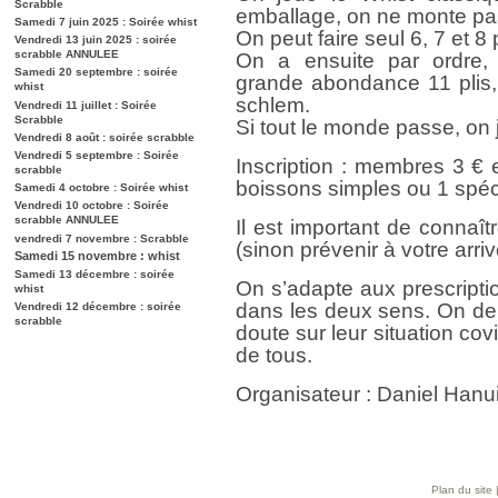
Scrabble
emballage, on ne monte pas
Samedi 7 juin 2025 : Soirée whist
On peut faire seul 6, 7 et 8 p
Vendredi 13 juin 2025 : soirée
scrabble ANNULEE
On a ensuite par ordre,
Samedi 20 septembre : soirée
grande abondance 11 plis, 
whist
schlem.
Vendredi 11 juillet : Soirée
Scrabble
Si tout le monde passe, on
Vendredi 8 août : soirée scrabble
Vendredi 5 septembre : Soirée
Inscription : membres 3 €
scrabble
boissons simples ou 1 spéc
Samedi 4 octobre : Soirée whist
Vendredi 10 octobre : Soirée
scrabble ANNULEE
Il est important de connaît
vendredi 7 novembre : Scrabble
(sinon prévenir à votre arriv
Samedi 15 novembre : whist
Samedi 13 décembre : soirée
On s’adapte aux prescripti
whist
dans les deux sens. On de
Vendredi 12 décembre : soirée
scrabble
doute sur leur situation cov
de tous.
Organisateur : Daniel Han
Plan du site