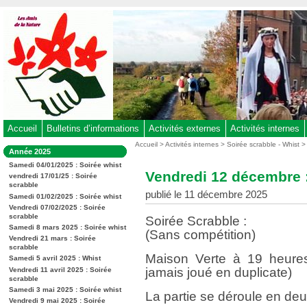
Aller
au
contenu
-
Aller
au
menu
principal
-
Accueil
Bulletins d’informations
Activités externes
Activités internes
Aller
Vous
Accueil
>
Activités internes
>
Soirée scrabble - Whist
Dans
Année 2025
êtes
à
la
ici
Samedi 04/01/2025 : Soirée whist
rubrique
la
Vendredi 12 décembre :
:
vendredi 17/01/25 : Soirée
:
recherche
scrabble
publié le 11 décembre 2025
Samedi 01/02/2025 : Soirée whist
Vendredi 07/02/2025 : Soirée
scrabble
Soirée Scrabble :
Samedi 8 mars 2025 : Soirée whist
(Sans compétition)
Vendredi 21 mars : Soirée
scrabble
Maison Verte à 19 heures
Samedi 5 avril 2025 : Whist
jamais joué en duplicate)
Vendredi 11 avril 2025 : Soirée
scrabble
Samedi 3 mai 2025 : Soirée whist
La partie se déroule en de
Vendredi 9 mai 2025 : Soirée