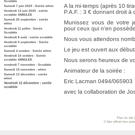
Scrabble
A la mi-temps (après 10 tir
Samedi 7 juin 2025 : Soirée whist
P.A.F. : 3 € donnant droit à
Vendredi 13 juin 2025 : soirée
scrabble ANNULEE
Samedi 20 septembre : soirée
Munissez vous de votre je
whist
pour ceux qui n’en possède
Vendredi 11 juillet : Soirée
Scrabble
Vendredi 8 août : soirée scrabble
Nous vous attendons nombr
Vendredi 5 septembre : Soirée
scrabble
Le jeu est ouvert aux débu
Samedi 4 octobre : Soirée whist
Vendredi 10 octobre : Soirée
Nous serons heureux de vo
scrabble ANNULEE
vendredi 7 novembre : Scrabble
Animateur de la soirée :
Samedi 15 novembre : whist
Samedi 13 décembre : soirée
whist
Eric Lacman 0494/065903
Vendredi 12 décembre : soirée
scrabble
avec la collaboration de Jos
Plan du site
© Site officiel des am