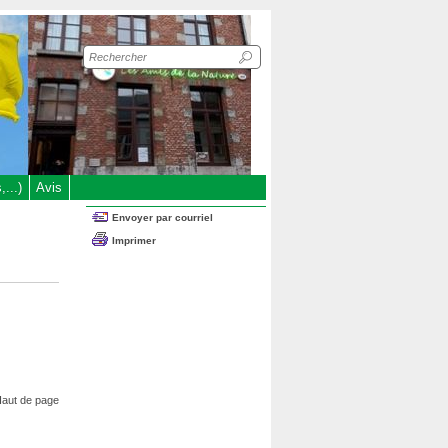
Recherche
sur
le
site
...)
Avis
Envoyer par courriel
Imprimer
aut de page