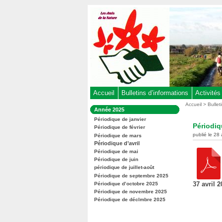
Aller
au
contenu
-
Aller
au
menu
principal
-
Accueil
Bulletins d’informations
Activités
Aller
Vous
Accueil
>
Bullet
Dans
Année 2025
êtes
à
la
ici
Périodique de janvier
rubrique
la
Périodiq
:
Périodique de février
:
recherche
publié le 28 
Périodique de mars
Périodique d’avril
Périodique de mai
Périodique de juin
périodique de juillet-août
Périodique de septembre 2025
37 avril 
Périodique d’octobre 2025
Périodique de novembre 2025
Périodique de déclmbre 2025