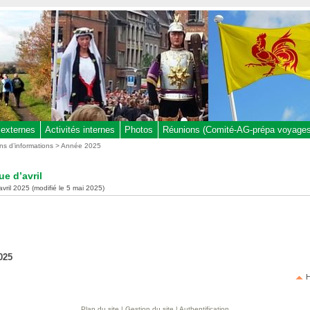
 externes
Activités internes
Photos
Réunions (Comité-AG-prépa voyages,
ins d’informations
>
Année 2025
ue d’avril
avril 2025 (modifié le 5 mai 2025)
2025
H
Plan du site
|
Gestion du site
|
Authentification