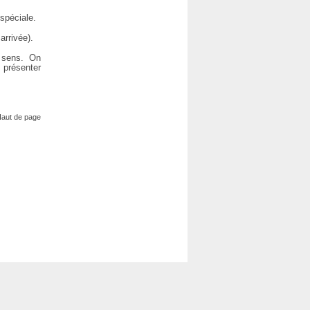
spéciale.
arrivée).
x sens. On
 présenter
aut de page