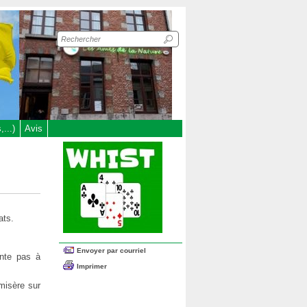
Recherche
sur
le
site
...)
Avis
ats.
Envoyer par courriel
onte pas à
Imprimer
misère sur