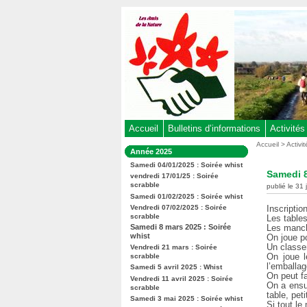
Aller
au
contenu
-
Aller
au
menu
principal
-
Accueil
Bulletins d’informations
Activités
Aller
Vous
Accueil
>
Activi
Dans
Année 2025
êtes
à
la
ici
Samedi 04/01/2025 : Soirée whist
rubrique
la
Samedi 8
:
vendredi 17/01/25 : Soirée
:
recherche
scrabble
publié le 31
Samedi 01/02/2025 : Soirée whist
Vendredi 07/02/2025 : Soirée
Inscriptio
scrabble
Les table
Samedi 8 mars 2025 : Soirée
Les manch
whist
On joue pou
Un classe
Vendredi 21 mars : Soirée
On joue l
scrabble
l’emballag
Samedi 5 avril 2025 : Whist
On peut fa
Vendredi 11 avril 2025 : Soirée
On a ensu
scrabble
table, pet
Samedi 3 mai 2025 : Soirée whist
Si tout l