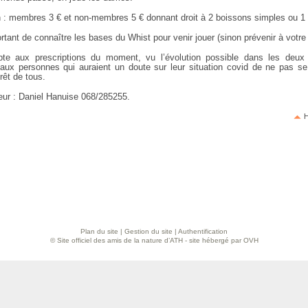
on : membres 3 € et non-membres 5 € donnant droit à 2 boissons simples ou 1 
ortant de connaître les bases du Whist pour venir jouer (sinon prévenir à votre 
te aux prescriptions du moment, vu l’évolution possible dans les deu
ux personnes qui auraient un doute sur leur situation covid de ne pas se
érêt de tous.
eur : Daniel Hanuise 068/285255.
H
Plan du site
|
Gestion du site
|
Authentification
© Site officiel des amis de la nature d’ATH - site hébergé par OVH