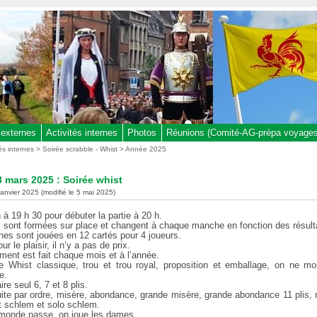
 externes
Activités internes
Photos
Réunions (Comité-AG-prépa voyages,
tés internes
>
Soirée scrabble - Whist
>
Année 2025
 mars 2025 : Soirée whist
 janvier 2025 (modifié le 5 mai 2025)
n à 19 h 30 pour débuter la partie à 20 h.
s sont formées sur place et changent à chaque manche en fonction des résult
es sont jouées en 12 cartés pour 4 joueurs.
r le plaisir, il n’y a pas de prix.
ment est fait chaque mois et à l’année.
e Whist classique, trou et trou royal, proposition et emballage, on ne m
e.
ire seul 6, 7 et 8 plis.
ite par ordre, misère, abondance, grande misère, grande abondance 11 plis, 
it schlem et solo schlem.
e monde passe, on joue les dames.