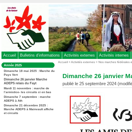
Aller
au
contenu
-
Aller
au
menu
principal
-
Accueil
Bulletins d’informations
Activités externes
Activités internes
Aller
Vous
Accueil
>
Activités externes
>
Nos marches fédérales 
Dans
Année 2025
êtes
à
la
ici
Dimanche 18 mai 2025 : Marche du
rubrique
la
Dimanche 26 janvier M
Pays Vert
:
:
recherche
Dimanche 26 janvier Marche
publié le 25 septembre 2024 (modifi
ADEPS relais du Fayt
Mardi 11 novembre : marche de
l’armistice- les circuits ci en bas
Dimanche 7 septembre : marche
ADEPS à Ath
Dimanche 21 décembre 2025 :
Marche ADEPS à Mainvault affiche
et circuits