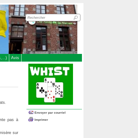
Recherche
sur
le
site
...)
Avis
ats.
Envoyer par courriel
onte pas à
Imprimer
misère sur