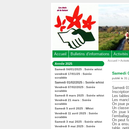
Aller
au
contenu
-
Aller
au
menu
principal
-
Accueil
Bulletins d’informations
Activités
Aller
Vous
Accueil
>
Activi
Dans
Année 2025
êtes
à
la
ici
Samedi 04/01/2025 : Soirée whist
rubrique
la
Samedi 0
:
vendredi 17/01/25 : Soirée
:
recherche
scrabble
publié le 31
Samedi 01/02/2025 : Soirée whist
Vendredi 07/02/2025 : Soirée
Samedi 0
scrabble
Inscriptio
Les table
Samedi 8 mars 2025 : Soirée whist
Les manch
Vendredi 21 mars : Soirée
On joue pou
scrabble
Un classe
Samedi 5 avril 2025 : Whist
On joue l
Vendredi 11 avril 2025 : Soirée
l’emballag
scrabble
On peut fa
Samedi 3 mai 2025 : Soirée whist
On a ensu
Vendredi 9 mai 2025 : Soirée
table, pet