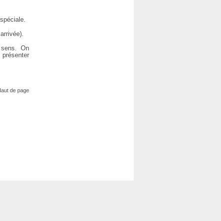
spéciale.
arrivée).
x sens. On
 présenter
aut de page