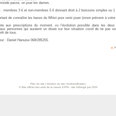
e monde passe, on joue les dames.
on : membres 3 € et non-membres 5 € donnant droit à 2 boissons simples ou 1 
ortant de connaître les bases du Whist pour venir jouer (sinon prévenir à votre 
te aux prescriptions du moment, vu l’évolution possible dans les deu
ux personnes qui auraient un doute sur leur situation covid de ne pas se
érêt de tous.
eur : Daniel Hanuise 068/285255.
H
Plan du site
|
Gestion du site
|
Authentification
© Site officiel des amis de la nature d’ATH - site hébergé par OVH