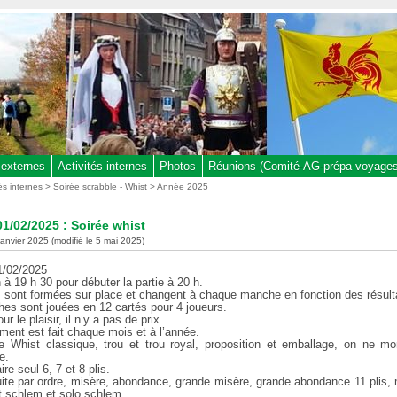
 externes
Activités internes
Photos
Réunions (Comité-AG-prépa voyages,
tés internes
>
Soirée scrabble - Whist
>
Année 2025
1/02/2025 : Soirée whist
 janvier 2025 (modifié le 5 mai 2025)
1/02/2025
n à 19 h 30 pour débuter la partie à 20 h.
s sont formées sur place et changent à chaque manche en fonction des résult
es sont jouées en 12 cartés pour 4 joueurs.
r le plaisir, il n’y a pas de prix.
ment est fait chaque mois et à l’année.
e Whist classique, trou et trou royal, proposition et emballage, on ne m
e.
ire seul 6, 7 et 8 plis.
ite par ordre, misère, abondance, grande misère, grande abondance 11 plis, 
it schlem et solo schlem.