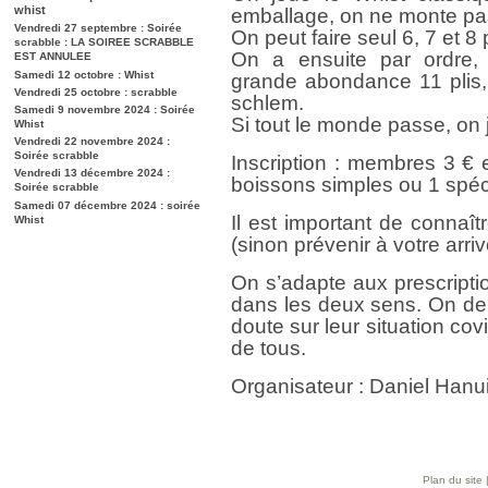
whist
emballage, on ne monte pas
Vendredi 27 septembre : Soirée
On peut faire seul 6, 7 et 8 p
scrabble : LA SOIREE SCRABBLE
On a ensuite par ordre,
EST ANNULEE
Samedi 12 octobre : Whist
grande abondance 11 plis, 
Vendredi 25 octobre : scrabble
schlem.
Samedi 9 novembre 2024 : Soirée
Si tout le monde passe, on
Whist
Vendredi 22 novembre 2024 :
Soirée scrabble
Inscription : membres 3 €
Vendredi 13 décembre 2024 :
boissons simples ou 1 spéc
Soirée scrabble
Samedi 07 décembre 2024 : soirée
Il est important de connaît
Whist
(sinon prévenir à votre arriv
On s’adapte aux prescripti
dans les deux sens. On de
doute sur leur situation cov
de tous.
Organisateur : Daniel Han
Plan du site