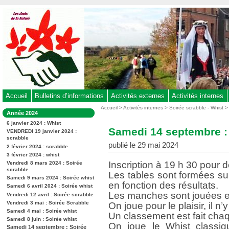
Aller
au
contenu
-
Aller
au
menu
principal
-
Accueil
Bulletins d’informations
Activités externes
Activités internes
Aller
Vous
Accueil
>
Activités internes
>
Soirée scrabble - Whist
Dans
Année 2024
êtes
à
la
ici
6 janvier 2024 : Whist
rubrique
la
Samedi 14 septembre : 
:
VENDREDI 19 janvier 2024 :
:
recherche
scrabble
publié le 29 mai 2024
2 février 2024 : scrabble
3 février 2024 : whist
Inscription à 19 h 30 pour d
Vendredi 8 mars 2024 : Soirée
scrabble
Les tables sont formées s
Samedi 9 mars 2024 : Soirée whist
en fonction des résultats.
Samedi 6 avril 2024 : Soirée whist
Les manches sont jouées en
Vendredi 12 avril : Soirée scrabble
Vendredi 3 mai : Soirée Scrabble
On joue pour le plaisir, il n’
Samedi 4 mai : Soirée whist
Un classement est fait chaq
Samedi 8 juin : Soirée whist
On joue le Whist classiqu
Samedi 14 septembre : Soirée