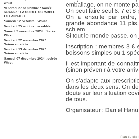
whist
emballage, on ne monte pas
Vendredi 27 septembre : Soirée
On peut faire seul 6, 7 et 8 p
scrabble : LA SOIREE SCRABBLE
On a ensuite par ordre,
EST ANNULEE
Samedi 12 octobre : Whist
grande abondance 11 plis, 
Vendredi 25 octobre : scrabble
schlem.
Samedi 9 novembre 2024 : Soirée
Si tout le monde passe, on
Whist
Vendredi 22 novembre 2024 :
Soirée scrabble
Inscription : membres 3 €
Vendredi 13 décembre 2024 :
boissons simples ou 1 spéc
Soirée scrabble
Samedi 07 décembre 2024 : soirée
Il est important de connaît
Whist
(sinon prévenir à votre arriv
On s’adapte aux prescripti
dans les deux sens. On de
doute sur leur situation cov
de tous.
Organisateur : Daniel Han
Plan du site