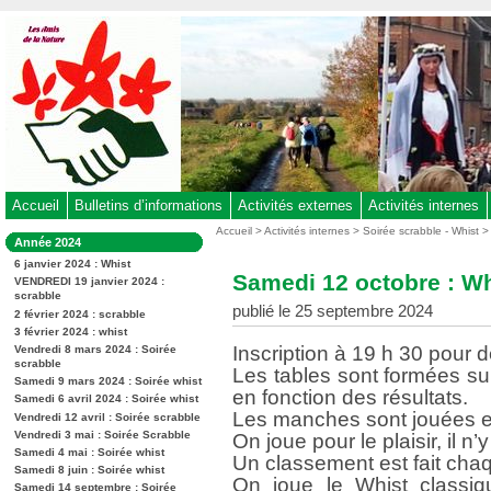
Aller
au
contenu
-
Aller
au
menu
principal
-
Accueil
Bulletins d’informations
Activités externes
Activités internes
Aller
Vous
Accueil
>
Activités internes
>
Soirée scrabble - Whist
Dans
Année 2024
êtes
à
la
ici
6 janvier 2024 : Whist
rubrique
la
Samedi 12 octobre : Wh
:
VENDREDI 19 janvier 2024 :
:
recherche
scrabble
publié le 25 septembre 2024
2 février 2024 : scrabble
3 février 2024 : whist
Inscription à 19 h 30 pour d
Vendredi 8 mars 2024 : Soirée
scrabble
Les tables sont formées s
Samedi 9 mars 2024 : Soirée whist
en fonction des résultats.
Samedi 6 avril 2024 : Soirée whist
Les manches sont jouées en
Vendredi 12 avril : Soirée scrabble
Vendredi 3 mai : Soirée Scrabble
On joue pour le plaisir, il n’
Samedi 4 mai : Soirée whist
Un classement est fait chaq
Samedi 8 juin : Soirée whist
On joue le Whist classiqu
Samedi 14 septembre : Soirée