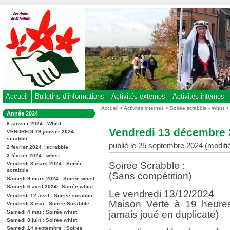
Aller
au
contenu
-
Aller
au
menu
principal
-
Accueil
Bulletins d’informations
Activités externes
Activités internes
Aller
Vous
Accueil
>
Activités internes
>
Soirée scrabble - Whist
Dans
Année 2024
êtes
à
la
ici
6 janvier 2024 : Whist
rubrique
la
Vendredi 13 décembre 2
:
VENDREDI 19 janvier 2024 :
:
recherche
scrabble
publié le 25 septembre 2024 (modifi
2 février 2024 : scrabble
3 février 2024 : whist
Soirée Scrabble :
Vendredi 8 mars 2024 : Soirée
scrabble
(Sans compétition)
Samedi 9 mars 2024 : Soirée whist
Samedi 6 avril 2024 : Soirée whist
Le vendredi 13/12/2024
Vendredi 12 avril : Soirée scrabble
Maison Verte à 19 heures
Vendredi 3 mai : Soirée Scrabble
Samedi 4 mai : Soirée whist
jamais joué en duplicate)
Samedi 8 juin : Soirée whist
Samedi 14 septembre : Soirée