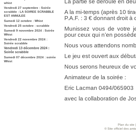
La partie se déroule en de
whist
Vendredi 27 septembre : Soirée
A la mi-temps (après 10 tir
scrabble : LA SOIREE SCRABBLE
EST ANNULEE
P.A.F. : 3 € donnant droit à
Samedi 12 octobre : Whist
Vendredi 25 octobre : scrabble
Munissez vous de votre je
Samedi 9 novembre 2024 : Soirée
pour ceux qui n’en possède
Whist
Vendredi 22 novembre 2024 :
Soirée scrabble
Nous vous attendons nombr
Vendredi 13 décembre 2024 :
Soirée scrabble
Le jeu est ouvert aux débu
Samedi 07 décembre 2024 : soirée
Whist
Nous serons heureux de vo
Animateur de la soirée :
Eric Lacman 0494/065903
avec la collaboration de Jos
Plan du site
© Site officiel des am