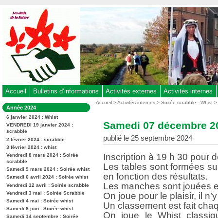
Aller
au
contenu
-
Aller
au
menu
principal
-
Accueil
Bulletins d’informations
Activités externes
Activités internes
Aller
Vous
Accueil
>
Activités internes
>
Soirée scrabble - Whist
Dans
Année 2024
êtes
à
la
ici
6 janvier 2024 : Whist
rubrique
la
Samedi 07 décembre 20
:
VENDREDI 19 janvier 2024 :
:
recherche
scrabble
publié le 25 septembre 2024
2 février 2024 : scrabble
3 février 2024 : whist
Inscription à 19 h 30 pour d
Vendredi 8 mars 2024 : Soirée
scrabble
Les tables sont formées s
Samedi 9 mars 2024 : Soirée whist
en fonction des résultats.
Samedi 6 avril 2024 : Soirée whist
Les manches sont jouées en
Vendredi 12 avril : Soirée scrabble
Vendredi 3 mai : Soirée Scrabble
On joue pour le plaisir, il n’
Samedi 4 mai : Soirée whist
Un classement est fait chaq
Samedi 8 juin : Soirée whist
On joue le Whist classiqu
Samedi 14 septembre : Soirée