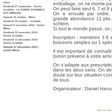
whist
emballage, on ne monte pas
Vendredi 27 septembre : Soirée
On peut faire seul 6, 7 et 8 p
scrabble : LA SOIREE SCRABBLE
On a ensuite par ordre,
EST ANNULEE
Samedi 12 octobre : Whist
grande abondance 11 plis, 
Vendredi 25 octobre : scrabble
schlem.
Samedi 9 novembre 2024 : Soirée
Si tout le monde passe, on
Whist
Vendredi 22 novembre 2024 :
Soirée scrabble
Inscription : membres 3 €
Vendredi 13 décembre 2024 :
boissons simples ou 1 spéc
Soirée scrabble
Samedi 07 décembre 2024 :
Il est important de connaît
soirée Whist
(sinon prévenir à votre arriv
On s’adapte aux prescripti
dans les deux sens. On de
doute sur leur situation cov
de tous.
Organisateur : Daniel Han
Plan du site