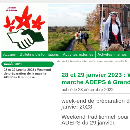
Aller
au
contenu
-
Aller
au
menu
principal
-
Accueil
Bulletins d’informations
Activités externes
Activités internes
Aller
Vous
Accueil
>
Activités internes
>
Journées de travail
>
Ann
Dans
Année 2023
êtes
à
la
28 et 29 janvier 2023 : Weekend
ici
rubrique
la
28 et 29 janvier 2023 :
de préparation de la marche
:
:
ADEPS à Grandglise
recherche
marche ADEPS à Grand
publié le 23 décembre 2022
week-end de préparation d
janvier 2023
Weekend traditionnel pour 
ADEPS du 29 janvier.